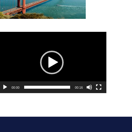
dtwarzacz
ideo
00:00
00:16